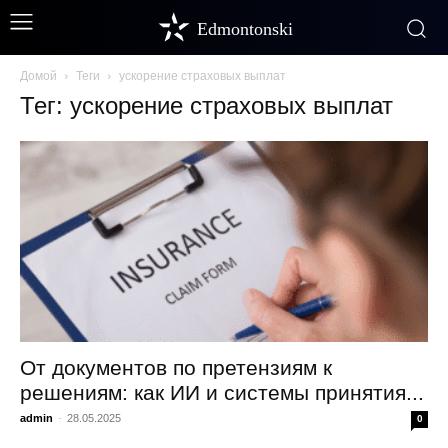
Edmontonski
Домой
Теги
ускорение страховых выплат
Тег: ускорение страховых выплат
От документов по претензиям к
решениям: как ИИ и системы принятия...
admin
-
28.05.2025
0