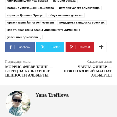
биография Денниса Эркера
истории успеха
история успеха Денниса Эркера
история успеха эдмонтонца
карьера Денниса Эркера
общественный деятель
организация Junior Achievement
поддержка канадских военных
спортивная стена славы университета Эдмонтона
успешный эдмонтонец
Facebook
Twitter
Pinterest
Предыдущая статья
Следующая статья
МОРРИС ФЛЕВЕЛЛИНГ —
ЧАРЛЬЗ ФИШЕР —
БОРЕЦ ЗА КУЛЬТУРНЫЕ
НЕФТЕГАЗОВЫЙ МАГНАТ
ЦЕННОСТИ АЛЬБЕРТЫ
АЛЬБЕРТЫ
Yana Trefilova