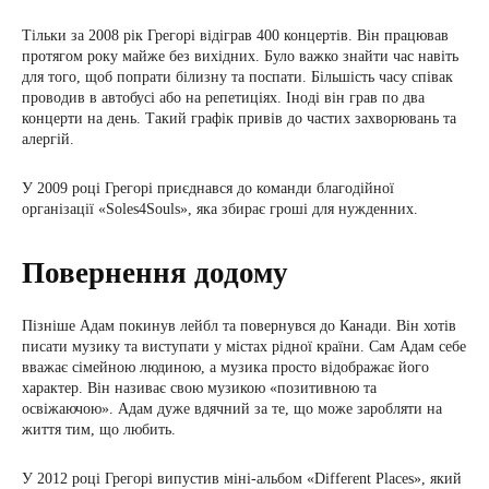
Тільки за 2008 рік Грегорі відіграв 400 концертів. Він працював
протягом року майже без вихідних. Було важко знайти час навіть
для того, щоб попрати білизну та поспати. Більшість часу співак
проводив в автобусі або на репетиціях. Іноді він грав по два
концерти на день. Такий графік привів до частих захворювань та
алергій.
У 2009 році Грегорі приєднався до команди благодійної
організації «Soles4Souls», яка збирає гроші для нужденних.
Повернення додому
Пізніше Адам покинув лейбл та повернувся до Канади. Він хотів
писати музику та виступати у містах рідної країни. Сам Адам себе
вважає сімейною людиною, а музика просто відображає його
характер. Він називає свою музикою «позитивною та
освіжаючою». Адам дуже вдячний за те, що може заробляти на
життя тим, що любить.
У 2012 році Грегорі випустив міні-альбом «Different Places», який