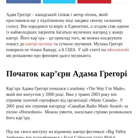
Адам Грегорі – канадський співак і автор пісень, який
прославився ще у підлітковому віці завдяки своєму сильному
голосу. Він народився та виріс в Едмонтоні, а згодом став одним
із наймолодших лауреатів багатьох музичних нагород у жанрі
кантрі. Його кар’єра – це приклад того, як можна поєднувати
повагу до
кантрі-музики
та сучасне звучання. Музика Грегорі
покорила не тільки Канаду, а й США. У цій статті на
edmontonski
ми розкажемо про феномен цього музиканта.
Початок кар’єри Адама Грегорі
Кар’єра Адама Грегорі почалася з альбому «The Way I’m Made»,
який він випустив у 2000 році. Вже у травні 2003 року він
отримав золотий сертифікат від організації «Music Canada». У
2001 році він отримав нагороду «Canadian Radio Music Award» за
пісню «Horseshoes». Можна уявити, наскільки стрімко розвивалася
його кар’єра.
Під час свого виступу на відомому кантрі-фестивалі «Big Valley
Jamboree» він познайомився з Біллі Сайрусом (тато Майлі