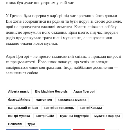
також був дуже популярним у свій час.
У Грегорі була перерва у кар‘єрі під час зростання його доньки.
Він хотів зосередитися на родині та бути поруч зі своєю донькою,
щоб не пропустити важливі моменти. Колеги співака з лейблу
повністю зрозуміли його бажання. Крім цього, під час перерви
радіо продовжувало грати пісні музиканта, а шанувальники
віддано чекали нової музики.
Адам Грегорі – не просто талановитий співак, а приклад щирості
та працьовитості. Його шлях показує, що успіх не завжди
вимірюється лише контрактами. Іноді найбільше досягнення —
залишатися собою.
Alberta music
Big Machine Records
Адам Грегорі
благодійність
едмонтон
канадська музика
канадський співак
кантрі виконавець
кантрі Канада
кантрі музика
кантрі США
музична індустрія
музична кар'єра
Нешвілл
тури