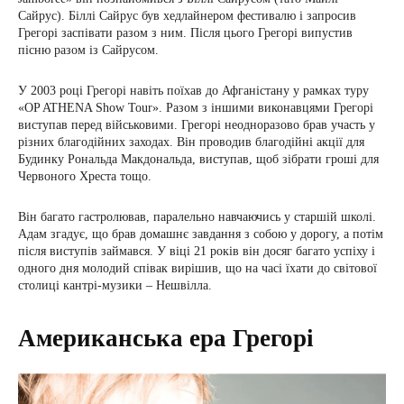
Сайрус). Біллі Сайрус був хедлайнером фестивалю і запросив
Грегорі заспівати разом з ним. Після цього Грегорі випустив
пісню разом із Сайрусом.
У 2003 році Грегорі навіть поїхав до Афганістану у рамках туру
«OP ATHENA Show Tour». Разом з іншими виконавцями Грегорі
виступав перед військовими. Грегорі неодноразово брав участь у
різних благодійних заходах. Він проводив благодійні акції для
Будинку Рональда Макдональда, виступав, щоб зібрати гроші для
Червоного Хреста тощо.
Він багато гастролював, паралельно навчаючись у старшій школі.
Адам згадує, що брав домашнє завдання з собою у дорогу, а потім
після виступів займався. У віці 21 років він досяг багато успіху і
одного дня молодий співак вирішив, що на часі їхати до світової
столиці кантрі-музики – Нешвілла.
Американська ера Грегорі