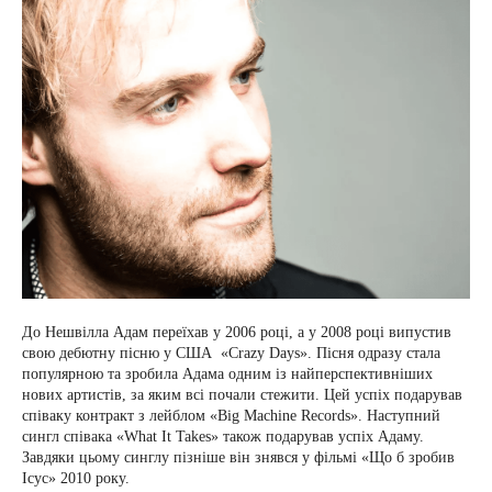
До Нешвілла Адам переїхав у 2006 році, а у 2008 році випустив
свою дебютну пісню у США «Crazy Days». Пісня одразу стала
популярною та зробила Адама одним із найперспективніших
нових артистів, за яким всі почали стежити. Цей успіх подарував
співаку контракт з лейблом «Big Machine Records». Наступний
сингл співака «What It Takes» також подарував успіх Адаму.
Завдяки цьому синглу пізніше він знявся у фільмі «Що б зробив
Ісус» 2010 року.