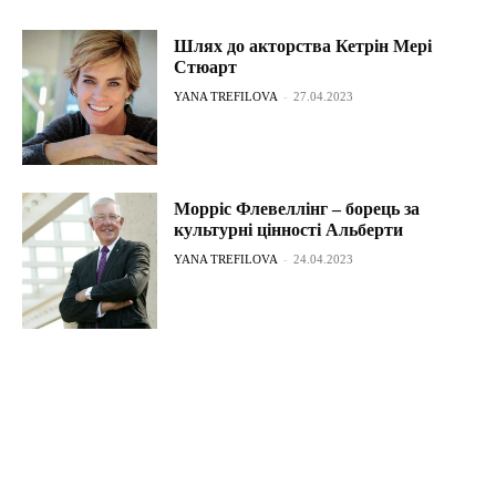
Шлях до акторства Кетрін Мері
Стюарт
YANA TREFILOVA
-
27.04.2023
Морріс Флевеллінг – борець за
культурні цінності Альберти
YANA TREFILOVA
-
24.04.2023