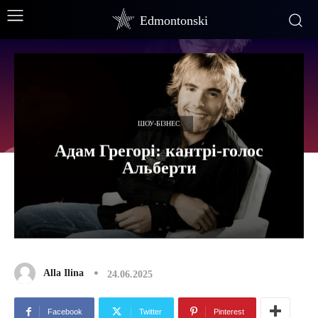
Edmontonski
ШОУ-БІЗНЕС
Адам Грегорі: кантрі-голос
Альберти
Alla Ilina
24.06.2025
Facebook
Twitter
Pinterest