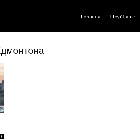
Головна
Шоубізнес
 Едмонтона
0