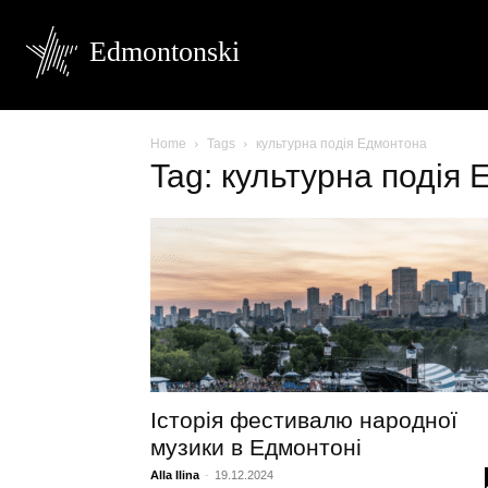
Edmontonski
Home
Tags
культурна подія Едмонтона
Tag: культурна подія
Історія фестивалю народної
музики в Едмонтоні
Alla Ilina
-
19.12.2024