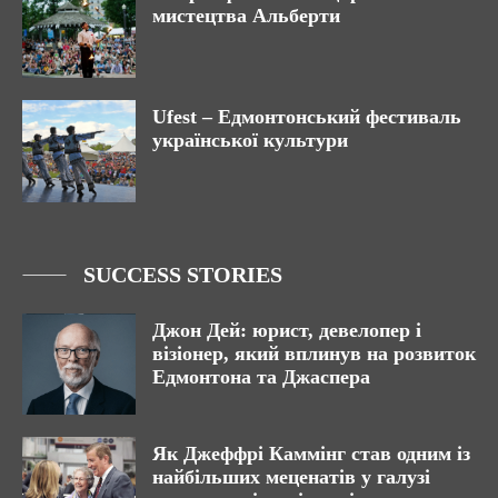
мистецтва Альберти
Ufest – Едмонтонський фестиваль
української культури
SUCCESS STORIES
Джон Дей: юрист, девелопер і
візіонер, який вплинув на розвиток
Едмонтона та Джаспера
Як Джеффрі Каммінг став одним із
найбільших меценатів у галузі