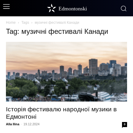
Edmontonski
Home
Tags
музичні фестивалі Канади
Tag: музичні фестивалі Канади
Історія фестивалю народної музики в
Едмонтоні
Alla Ilina
-
19.12.2024
0