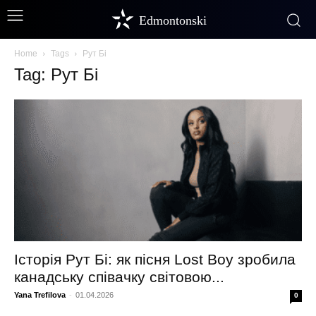
Edmontonski
Home
Tags
Рут Бі
Tag: Рут Бі
Історія Рут Бі: як пісня Lost Boy зробила
канадську співачку світовою...
Yana Trefilova
-
01.04.2026
0