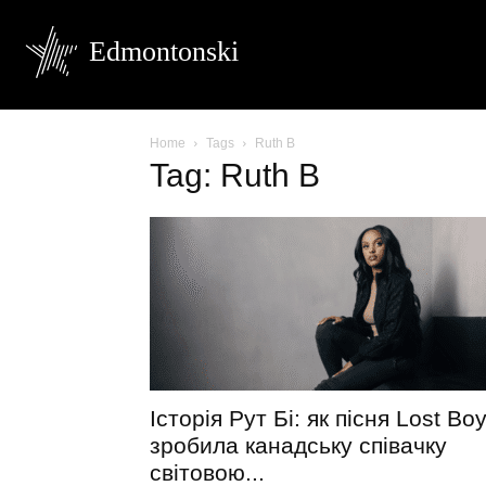
Edmontonski
Home
Tags
Ruth B
Tag: Ruth B
Історія Рут Бі: як пісня Lost Bo
зробила канадську співачку
світовою...