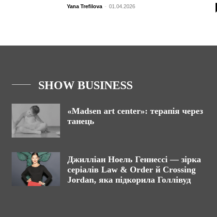
Yana Trefilova
-
01.04.2026
SHOW BUSINESS
«Madsen art center»: терапія через
танець
Джилліан Ноель Геннессі — зірка
серіалів Law & Order й Crossing
Jordan, яка підкорила Голлівуд