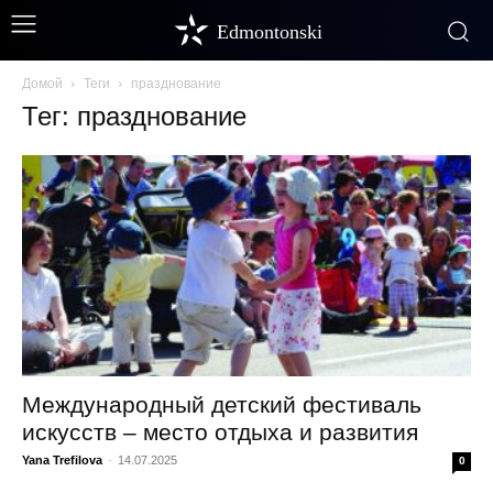
Edmontonski
Домой
Теги
празднование
Тег: празднование
Международный детский фестиваль
искусств – место отдыха и развития
Yana Trefilova
-
14.07.2025
0