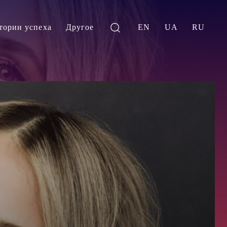
тории успеха
Другое
EN
UA
RU