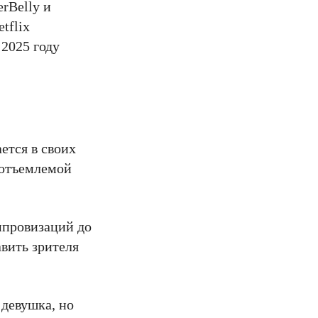
erBelly и
tflix
 2025 году
ется в своих
еотъемлемой
мпровизаций до
авить зрителя
 девушка, но