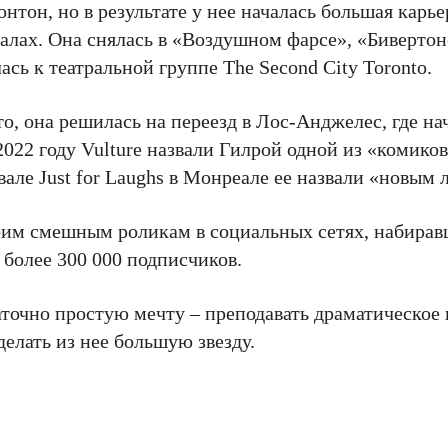
нтон, но в результате у нее началась большая карье
иалах. Она снялась в «Воздушном фарсе», «Биверто
сь к театральной группе The Second City Toronto.
о, она решилась на переезд в Лос-Анджелес, где на
022 году Vulture назвали Гилрой одной из «комиков
але Just for Laughs в Монреале ее назвали «новым
оим смешным роликам в социальных сетях, набирав
 более 300 000 подписчиков.
аточно простую мечту – преподавать драматическое 
елать из нее большую звезду.