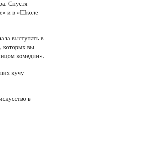
ра. Спустя
не» и в «Школе
чала выступать в
, которых вы
 лицом комедии».
ших кучу
искусство в