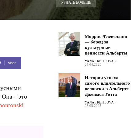
УЗНАТЬ БОЛЬШЕ
Моррис Флевеллинг
— борец за
культурные
ценности Альберты
YANA TREFILOVA
-
Viber
24.04.2023
История успеха
самого влиятельного
ирусными
человека в Альберте
Джеймса Уотта
 Она – это
YANA TREFILOVA
-
montonski
05.05.2025