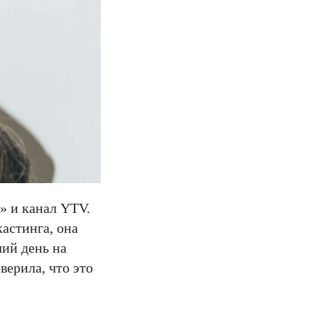
» и канал YTV.
кастинга, она
чий день на
верила, что это