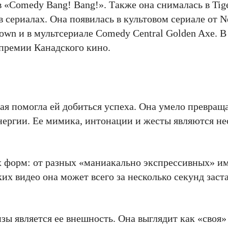
в «Comedy Bang! Bang!». Также она снималась в Tig
 сериалах. Она появилась в культовом сериале от Ne
atown и в мультсериале Comedy Central Golden Axe. В
 премии Канадского кино.
ая помогла ей добиться успеха. Она умело превраща
энергии. Ее мимика, интонации и жесты являются н
 форм: от разных «маниакально экспрессивных» и
их видео она может всего за несколько секунд заст
 является ее внешность. Она выглядит как «своя»