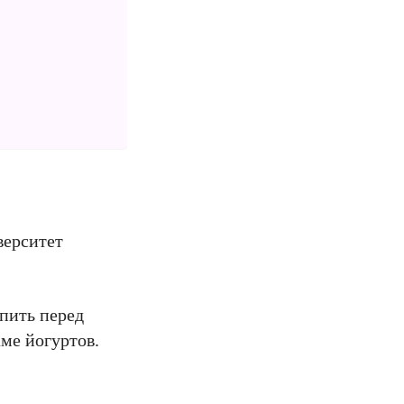
верситет
пить перед
ме йогуртов.