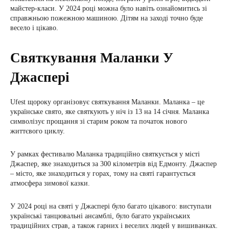
майстер-класи. У 2024 році можна було навіть ознайомитись зі
справжньою пожежною машиною. Дітям на заході точно буде
весело і цікаво.
Святкування Маланки У
Джаспері
Ufest щороку організовує святкування Маланки. Маланка – це
українське свято, яке святкують у ніч із 13 на 14 січня. Маланка
символізує прощання зі старим роком та початок нового
життєвого циклу.
У рамках фестивалю Маланка традиційно святкується у місті
Джаспер, яке знаходиться за 300 кілометрів від Едмонту. Джаспер
– місто, яке знаходиться у горах, тому на святі гарантується
атмосфера зимової казки.
У 2024 році на святі у Джаспері було багато цікавого: виступали
українські танцювальні ансамблі, було багато українських
традиційних страв, а також гарних і веселих людей у вишиванках.