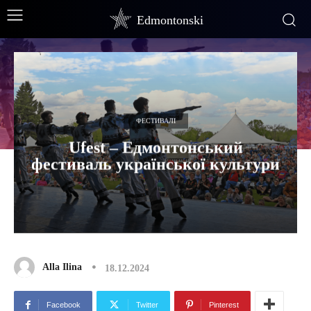
Edmontonski
ФЕСТИВАЛІ
Ufest – Едмонтонський
фестиваль української культури
Alla Ilina
18.12.2024
Facebook
Twitter
Pinterest