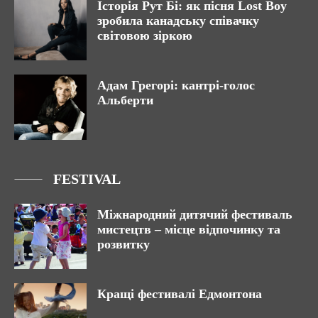
Історія Рут Бі: як пісня Lost Boy
зробила канадську співачку
світовою зіркою
Адам Грегорі: кантрі-голос
Альберти
FESTIVAL
Міжнародний дитячий фестиваль
мистецтв – місце відпочинку та
розвитку
Кращі фестивалі Едмонтона