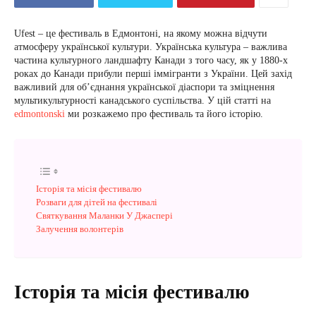
Ufest – це фестиваль в Едмонтоні, на якому можна відчути
атмосферу української культури. Українська культура – важлива
частина культурного ландшафту Канади з того часу, як у 1880-х
роках до Канади прибули перші іммігранти з України. Цей захід
важливий для об’єднання української діаспори та зміцнення
мультикультурності канадського суспільства. У цій статті на
edmontonski
ми розкажемо про фестиваль та його історію.
Історія та місія фестивалю
Розваги для дітей на фестивалі
Святкування Маланки У Джаспері
Залучення волонтерів
Історія та місія фестивалю