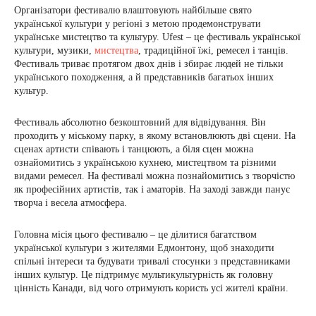
Організатори фестивалю влаштовують найбільше свято
української культури у регіоні з метою продемонструвати
українське мистецтво та культуру. Ufest – це фестиваль української
культури, музики,
мистецтва
, традиційної їжі, ремесел і танців.
Фестиваль триває протягом двох днів і збирає людей не тільки
українського походження, а й представників багатьох інших
культур.
Фестиваль абсолютно безкоштовний для відвідування. Він
проходить у міському парку, в якому встановлюють дві сцени. На
сценах артисти співають і танцюють, а біля сцен можна
ознайомитись з українською кухнею, мистецтвом та різними
видами ремесел. На фестивалі можна познайомитись з творчістю
як професійних артистів, так і аматорів. На заході завжди панує
творча і весела атмосфера.
Головна місія цього фестивалю – це ділитися багатством
української культури з жителями Едмонтону, щоб знаходити
спільні інтереси та будувати тривалі стосунки з представниками
інших культур. Це підтримує мультикультурність як головну
цінність Канади, від чого отримують користь усі жителі країни.