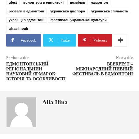
ufest
волонтери в едмонтоні
дозвілля
едмонтон
розваги в едмонтоні
українська діаспора
українська спільнота
українці в едмонтоні
фестиваль української культури
цікаві події
Facebook
Twitter
Pinterest
Previous article
Next article
ЕДМОНТОНСЬКИЙ
BEERFEST –
РЕГІОНАЛЬНИЙ
МІЖНАРОДНИЙ ПИВНИЙ
НАУКОВИЙ ЯРМАРОК:
ФЕСТИВАЛЬ В ЕДМОНТОНІ
ІСТОРІЯ ТА ОСОБЛИВОСТІ
Alla Ilina