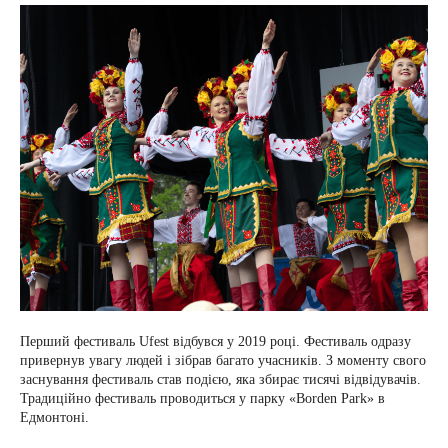
Перший фестиваль Ufest відбувся у 2019 році. Фестиваль одразу
привернув увагу людей і зібрав багато учасників. З моменту свого
заснування фестиваль став подією, яка збирає тисячі відвідувачів.
Традиційно фестиваль проводиться у парку «Borden Park» в
Едмонтоні.