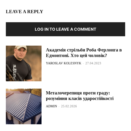
LEAVE A REPLY
LOG IN TO LEAVE A COMMENT
Академія стрільби Роба Ферлонга в
Едмонтоні. Хто цей чоловік?
YAROSLAV KOLESNYK
-
27.04.2023
Металочерепиця проти граду:
розуміння класів ударостійкості
ADMIN
-
25.02.2026