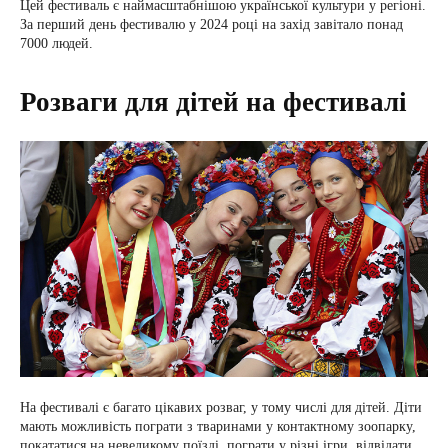
Цей фестиваль є наймасштабнішою української культури у регіоні.
За перший день фестивалю у 2024 році на захід завітало понад
7000 людей.
Розваги для дітей на фестивалі
На фестивалі є багато цікавих розваг, у тому числі для дітей. Діти
мають можливість пограти з тваринами у контактному зоопарку,
покататися на невеликому поїзді, пограти у різні ігри, відвідати