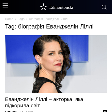
Edmontonski
Home
Tags
біографія Еванджелін Ліллі
Tag: біографія Еванджелін Ліллі
Еванджелін Ліллі – акторка, яка
підкорила світ
Lily Dani
-
13.02.2026
0