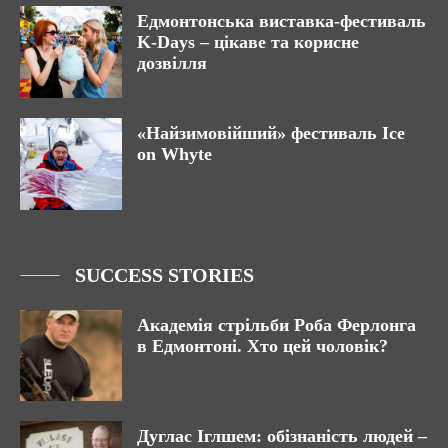
Едмонтонська виставка-фестиваль
K-Days – цікаве та корисне
дозвілля
«Найзимовійший» фестиваль Ice
on Whyte
SUCCESS STORIES
Академія стрільби Роба Ферлонга
в Едмонтоні. Хто цей чоловік?
Дуглас Іглшем: обізнаність людей –