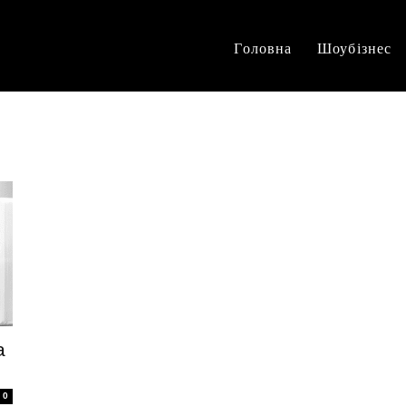
Головна
Шоубізнес
а
0