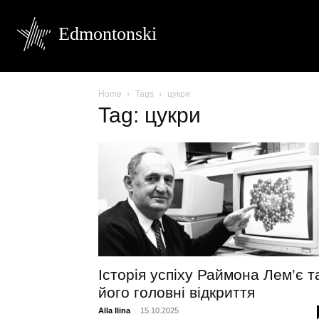
Edmontonski
Home
Tags
цукри
Tag: цукри
Історія успіху Раймона Лем’є т
його головні відкриття
Alla Ilina
-
15.10.2025