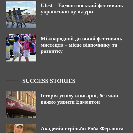
Ufest – Едмонтонський фестиваль
української культури
Міжнародний дитячий фестиваль
мистецтв – місце відпочинку та
розвитку
SUCCESS STORIES
Історія успіху книгарні, без якої
важко уявити Едмонтон
Академія стрільби Роба Ферлонга