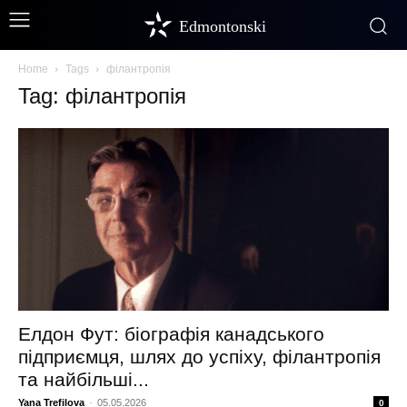
Edmontonski
Home
Tags
філантропія
Tag: філантропія
Елдон Фут: біографія канадського
підприємця, шлях до успіху, філантропія
та найбільші...
Yana Trefilova
-
05.05.2026
0