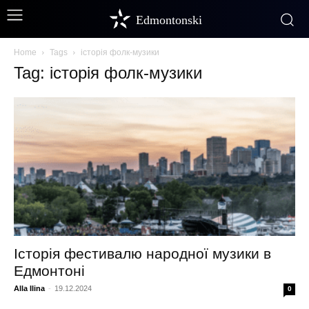
Edmontonski
Home
Tags
історія фолк-музики
Tag: історія фолк-музики
Історія фестивалю народної музики в
Едмонтоні
Alla Ilina
-
19.12.2024
0