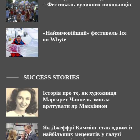
– Фестиваль вуличних виконавців
«Найзимовійший» фестиваль Ice
on Whyte
SUCCESS STORIES
Історія про те, як художниця
Маргарет Чаппель змогла
врятувати яр Маккіннон
Як Джеффрі Каммінг став одним із
найбільших меценатів у галузі