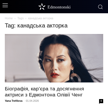
Edmontonski
Home
Tags
канадська акторка
Tag: канадська акторка
Біографія, кар’єра та досягнення
актриси з Едмонтона Олівії Ченг
Yana Trefilova
-
01.04.2026
0