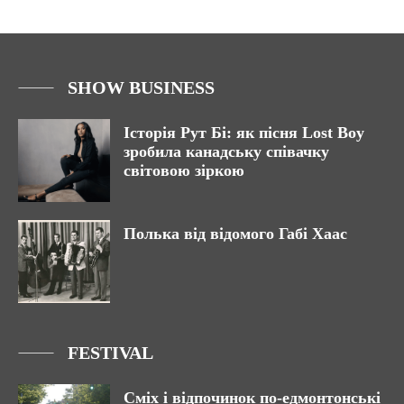
SHOW BUSINESS
Історія Рут Бі: як пісня Lost Boy
зробила канадську співачку
світовою зіркою
Полька від відомого Габі Хаас
FESTIVAL
Сміх і відпочинок по-едмонтонські