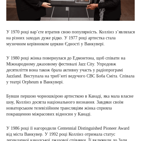
У 1970 році вар’єте втратив свою популярність. Коллінз з’являлася
на різних заходах дуже рідко. У 1977 році артистка стала
музичним керівником церкви Єдності у Ванкувері.
У 1980 році жінка повернулася до Едмонтона, щоб співати на
Міжнародному джазовому фестивалі Jazz City. Упродовж
десятиліття вона також брала активну участь у радіопрограмі
Jazzland. Виступала на триб’юті ведучого СВС Боба Сміта. Співала
у театрі Orpheum в Ванкувері.
Бувши першою чорношкірою артисткою в Канаді, яка мала власне
шоу, Коллінз досягла національного визнання. Завдяки своїм
новаторським телевізійним трансляціям жінка сприяла
покращенню міжрасових відносин у Канаді.
У 1986 році її нагородили Centennial Distinguished Pioneer Award
від міста Ванкувер. У 1992 році Коллінз отримала статус
легендарної канадської джазової співачки. Її включили до Зали