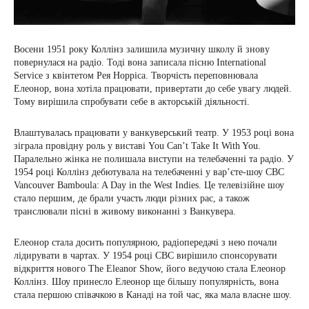
Восени 1951 року Коллінз залишила музичну школу й знову
повернулася на радіо. Тоді вона записала пісню International
Service з квінтетом Рея Норріса. Творчість переповнювала
Елеонор, вона хотіла працювати, привертати до себе увагу людей.
Тому вирішила спробувати себе в акторській діяльності.
Влаштувалась працювати у ванкуверський театр. У 1953 році вона
зіграла провідну роль у виставі You Can’t Take It With You.
Паралельно жінка не полишала виступи на телебаченні та радіо. У
1954 році Коллінз дебютувала на телебаченні у вар’єте-шоу CBC
Vancouver Bamboula: A Day in the West Indies. Це телевізійне шоу
стало першим, де брали участь люди різних рас, а також
транслювали пісні в живому виконанні з Ванкувера.
Елеонор стала досить популярною, радіопередачі з нею почали
лідирувати в чартах. У 1954 році СВС вирішило спонсорувати
відкриття нового The Eleanor Show, його ведучою стала Елеонор
Коллінз. Шоу принесло Елеонор ще більшу популярність, вона
стала першою співачкою в Канаді на той час, яка мала власне шоу.