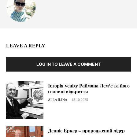
LEAVE A REPLY
LOG IN TO LEAVE A COMMENT
Історія успіху Раймона Лем’є та його
головні відкриття
ALLA ILINA
-
15.10.2025
Денніс Еркер – природжений лідер