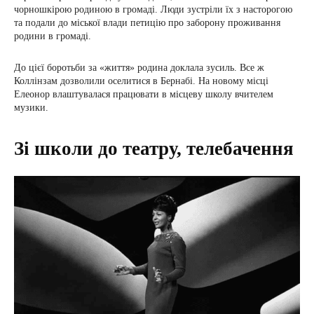
чорношкірою родиною в громаді. Люди зустріли їх з насторогою
та подали до міської влади петицію про заборону проживання
родини в громаді.
До цієї боротьби за «життя» родина доклала зусиль. Все ж
Коллінзам дозволили оселитися в Бернабі. На новому місці
Елеонор влаштувалася працювати в місцеву школу вчителем
музики.
Зі школи до театру, телебачення