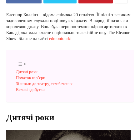
Елеонор Коллінз – відома співачка 20 століття. Її пісні з великим
задоволенням слухали поціновувачі джазу. В народі її називали
королевою джазу. Вона була першою темношкірою артисткою в
Канаді, яка мала власне національне телевізійне шоу The Eleanor
Show. Більше на сайті
edmontonski
.
Дитячі роки
Початок кар’єри
Зі школи до театру, телебачення
Великі здобутки
Дитячі роки