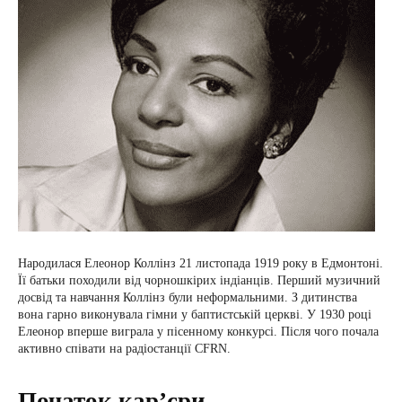
Народилася Елеонор Коллінз 21 листопада 1919 року в Едмонтоні.
Її батьки походили від чорношкірих індіанців. Перший музичний
досвід та навчання Коллінз були неформальними. З дитинства
вона гарно виконувала гімни у баптистській церкві. У 1930 році
Елеонор вперше виграла у пісенному конкурсі. Після чого почала
активно співати на радіостанції CFRN.
Початок кар’єри