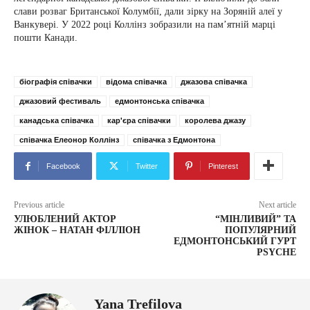
слави розваг Британської Колумбії, дали зірку на Зоряній алеї у
Ванкувері. У 2022 році Коллінз зобразили на пам’ятній марці
пошти Канади.
біографія співачки
відома співачка
джазова співачка
джазовий фестиваль
едмонтонська співачка
канадська співачка
кар'єра співачки
королева джазу
співачка Елеонор Коллінз
співачка з Едмонтона
Facebook
Twitter
Pinterest
Previous article
Next article
УЛЮБЛЕНИЙ АКТОР
“МІНЛИВИЙ” ТА
ЖІНОК – НАТАН ФІЛЛІОН
ПОПУЛЯРНИЙ
ЕДМОНТОНСЬКИЙ ГУРТ
PSYCHE
Yana Trefilova