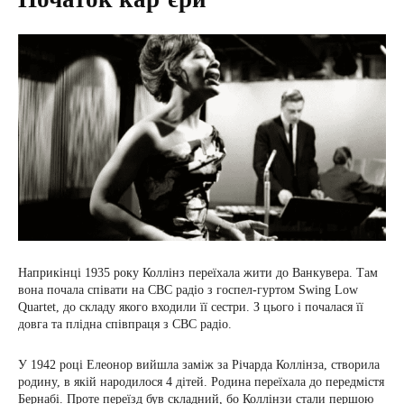
Наприкінці 1935 року Коллінз переїхала жити до Ванкувера. Там
вона почала співати на СВС радіо з госпел-гуртом Swing Low
Quartet, до складу якого входили її сестри. З цього і почалася її
довга та плідна співпраця з СВС радіо.
У 1942 році Елеонор вийшла заміж за Річарда Коллінза, створила
родину, в якій народилося 4 дітей. Родина переїхала до передмістя
Бернабі. Проте переїзд був складний, бо Коллінзи стали першою