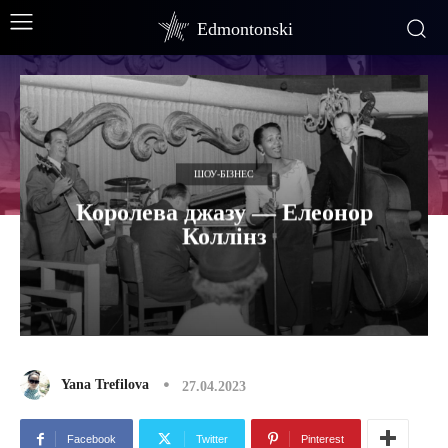
Edmontonski
ШОУ-БІЗНЕС
Королева джазу — Елеонор
Коллінз
Yana Trefilova
27.04.2023
Facebook
Twitter
Pinterest