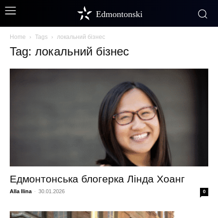
Edmontonski
Home
Tags
локальний бізнес
Tag: локальний бізнес
Едмонтонська блогерка Лінда Хоанг
Alla Ilina
-
30.01.2026
0