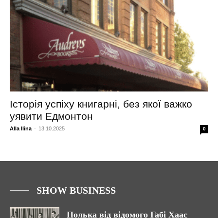
Історія успіху книгарні, без якої важко
уявити Едмонтон
Alla Ilina
-
13.10.2025
0
SHOW BUSINESS
Полька від відомого Габі Хаас