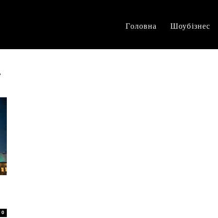
Головна
Шоубізнес
ї
0