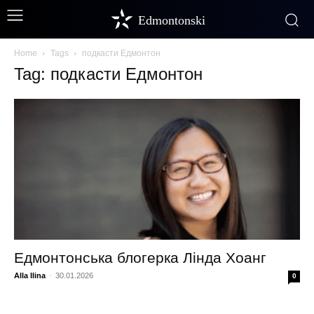
Edmontonski
Home
Tags
подкасти Едмонтон
Tag: подкасти Едмонтон
Едмонтонська блогерка Лінда Хоанг
Alla Ilina
-
30.01.2026
0