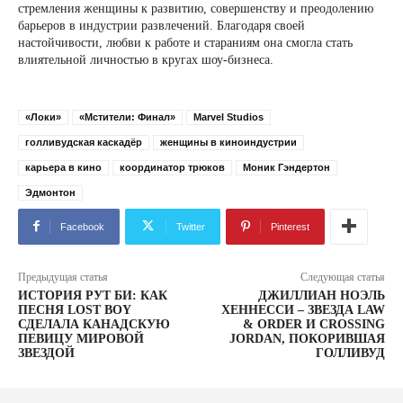
стремления женщины к развитию, совершенству и преодолению
барьеров в индустрии развлечений. Благодаря своей
настойчивости, любви к работе и стараниям она смогла стать
влиятельной личностью в кругах шоу-бизнеса.
«Локи»
«Мстители: Финал»
Marvel Studios
голливудская каскадёр
женщины в киноиндустрии
карьера в кино
координатор трюков
Моник Гэндертон
Эдмонтон
Facebook
Twitter
Pinterest
Предыдущая статья
Следующая статья
ИСТОРИЯ РУТ БИ: КАК
ДЖИЛЛИАН НОЭЛЬ
ПЕСНЯ LOST BOY
ХЕННЕССИ – ЗВЕЗДА LAW
СДЕЛАЛА КАНАДСКУЮ
& ORDER И CROSSING
ПЕВИЦУ МИРОВОЙ
JORDAN, ПОКОРИВШАЯ
ЗВЕЗДОЙ
ГОЛЛИВУД