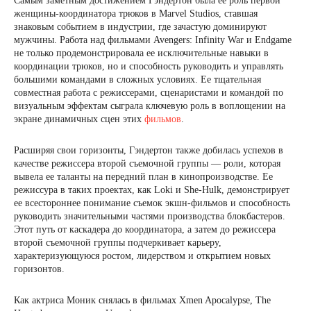
Самым заметным достижением Гэндертон была ее роль первой
женщины-координатора трюков в Marvel Studios, ставшая
знаковым событием в индустрии, где зачастую доминируют
мужчины. Работа над фильмами Avengers: Infinity War и Endgame
не только продемонстрировала ее исключительные навыки в
координации трюков, но и способность руководить и управлять
большими командами в сложных условиях. Ее тщательная
совместная работа с режиссерами, сценаристами и командой по
визуальным эффектам сыграла ключевую роль в воплощении на
экране динамичных сцен этих
фильмов
.
Расширяя свои горизонты, Гэндертон также добилась успехов в
качестве режиссера второй съемочной группы — роли, которая
вывела ее таланты на передний план в кинопроизводстве. Ее
режиссура в таких проектах, как Loki и She-Hulk, демонстрирует
ее всестороннее понимание съемок экшн-фильмов и способность
руководить значительными частями производства блокбастеров.
Этот путь от каскадера до координатора, а затем до режиссера
второй съемочной группы подчеркивает карьеру,
характеризующуюся ростом, лидерством и открытием новых
горизонтов.
Как актриса Моник снялась в фильмах Xmen Apocalypse, The