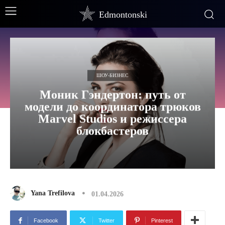
Edmontonski
ШОУ-БИЗНЕС
Моник Гэндертон: путь от
модели до координатора трюков
Marvel Studios и режиссера
блокбастеров
Yana Trefilova
01.04.2026
Facebook
Twitter
Pinterest