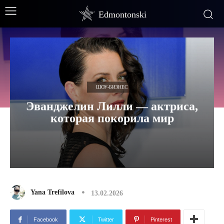
Edmontonski
ШОУ-БИЗНЕС
Эванджелин Лилли — актриса,
которая покорила мир
Yana Trefilova
13.02.2026
Facebook
Twitter
Pinterest