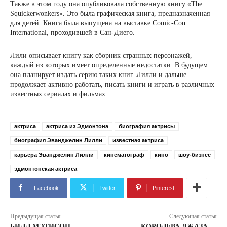
Также в этом году она опубликовала собственную книгу «The
Squickerwonkers». Это была графическая книга, предназначенная
для детей. Книга была выпущена на выставке Comic-Con
International, проходившей в Сан-Диего.
Лили описывает книгу как сборник странных персонажей,
каждый из которых имеет определенные недостатки. В будущем
она планирует издать серию таких книг. Лилли и дальше
продолжает активно работать, писать книги и играть в различных
известных сериалах и фильмах.
актриса
актриса из Эдмонтона
биография актрисы
биография Эванджелин Лилли
известная актриса
карьера Эванджелин Лилли
кинематограф
кино
шоу-бизнес
эдмонтонская актриса
Facebook
Twitter
Pinterest
Предыдущая статья
Следующая статья
БИЛЛ МЭТИСОН —
КОРОЛЕВА ДЖАЗА —