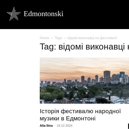
Edmontonski
Home
Tags
відомі виконавці на фестивалі
Tag: відомі виконавці
Історія фестивалю народної
музики в Едмонтоні
Alla Ilina
-
19.12.2024