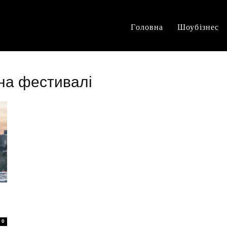
Головна
Шоубізнес
 на фестивалі
0