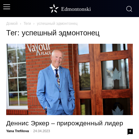
Edmontonski
Домой
Теги
успешный эдмонтонец
Тег: успешный эдмонтонец
Деннис Эркер – прирожденный лидер
Yana Trefilova
-
24.04.2023
0